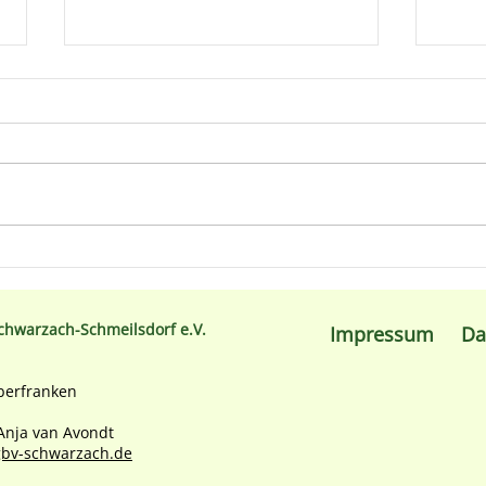
Vom Problem-Eck zum
Unse
verwunschenen Gärtchen
am 2
chwarzach-Schmeilsdorf e.V.
Impressum
Da
berfranken
 Anja van Avondt
bv-schwarzach.de