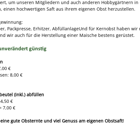
ert, um unseren Mitgliedern und auch anderen Hobbygärtnern i
n, einen hochwertigen Saft aus ihrem eigenen Obst herzustellen.
tgewinnung:
ser, Packpresse, Erhitzer, AbfüllanlageUnd für Kernobst haben wir
ind wir auch für die Herstellung einer Maische bestens gerüstet.
unverändert günstig
rn
,00 €
sen: 8,00 €
beutel (inkl.) abfüllen
 4,50 €
= 7,00 €
 eine gute Obsternte und viel Genuss am eigenen Obstsaft!