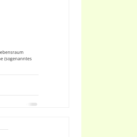
 Lebensraum 
me (sogenanntes 