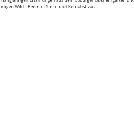
en langjährigen Erfahrungen aus dem Coburger Obstlehrgarten und 
ortigen Wild-, Beeren-, Stein- und Kernobst vor.