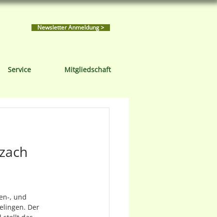
Newsletter Anmeldung >
Service
Mitgliedschaft
zach 
en-, und 
elingen. Der 