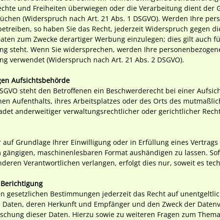
Rechte und Freiheiten überwiegen oder die Verarbeitung dient d
rüchen (Widerspruch nach Art. 21 Abs. 1 DSGVO). Werden Ihre pe
etreiben, so haben Sie das Recht, jederzeit Widerspruch gegen di
en zum Zwecke derartiger Werbung einzulegen; dies gilt auch für 
ung steht. Wenn Sie widersprechen, werden Ihre personenbezogen
g verwendet (Widerspruch nach Art. 21 Abs. 2 DSGVO).
gen Aufsichtsbehörde
DSGVO steht den Betroffenen ein Beschwerderecht bei einer Aufsic
hen Aufenthalts, ihres Arbeitsplatzes oder des Orts des mutmaßlic
et anderweitiger verwaltungsrechtlicher oder gerichtlicher Rech
 auf Grundlage Ihrer Einwilligung oder in Erfüllung eines Vertrags
m gängigen, maschinenlesbaren Format aushändigen zu lassen. Sofe
eren Verantwortlichen verlangen, erfolgt dies nur, soweit es tec
 Berichtigung
 gesetzlichen Bestimmungen jederzeit das Recht auf unentgeltlic
Daten, deren Herkunft und Empfänger und den Zweck der Datenve
Löschung dieser Daten. Hierzu sowie zu weiteren Fragen zum The