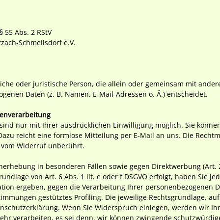
§ 55 Abs. 2 RStV
zach-Schmeilsdorf e.V.
rliche oder juristische Person, die allein oder gemeinsam mit ande
genen Daten (z. B. Namen, E-Mail-Adressen o. Ä.) entscheidet.
tenverarbeitung
ind nur mit Ihrer ausdrücklichen Einwilligung möglich. Sie können 
 Dazu reicht eine formlose Mitteilung per E-Mail an uns. Die Recht
t vom Widerruf unberührt.
nerhebung in besonderen Fällen sowie gegen Direktwerbung (Art.
ndlage von Art. 6 Abs. 1 lit. e oder f DSGVO erfolgt, haben Sie je
uation ergeben, gegen die Verarbeitung Ihrer personenbezogenen 
estimmungen gestütztes Profiling. Die jeweilige Rechtsgrundlage, a
nschutzerklärung. Wenn Sie Widerspruch einlegen, werden wir Ihr
hr verarbeiten, es sei denn, wir können zwingende schutzwürdige