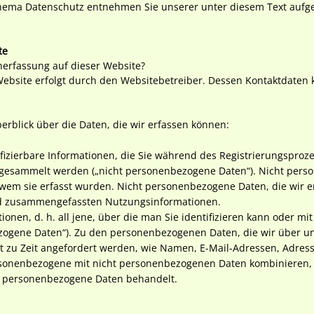
hema Datenschutz entnehmen Sie unserer unter diesem Text aufg
te
enerfassung auf dieser Website?
Website erfolgt durch den Websitebetreiber. Dessen Kontaktdate
rblick über die Daten, die wir erfassen können:
tifizierbare Informationen, die Sie während des Registrierungsproze
 gesammelt werden („nicht personenbezogene Daten“). Nicht pers
 wem sie erfasst wurden. Nicht personenbezogene Daten, die wir e
nd zusammengefassten Nutzungsinformationen.
ationen, d. h. all jene, über die man Sie identifizieren kann oder 
ezogene Daten“). Zu den personenbezogenen Daten, die wir über u
it zu Zeit angefordert werden, wie Namen, E-Mail-Adressen, Adres
onenbezogene mit nicht personenbezogenen Daten kombinieren, w
ls personenbezogene Daten behandelt.