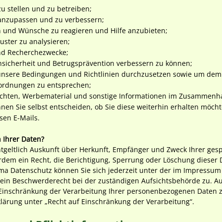
u stellen und zu betreiben;
 anzupassen und zu verbessern;
n und Wünsche zu reagieren und Hilfe anzubieten;
ster zu analysieren;
 und Recherchezwecke;
nsicherheit und Betrugsprävention verbessern zu können;
unsere Bedingungen und Richtlinien durchzusetzen sowie um de
nordnungen zu entsprechen;
ichten, Werbematerial und sonstige Informationen im Zusammenh
nen Sie selbst entscheiden, ob Sie diese weiterhin erhalten möcht
sen E-Mails.
 Ihrer Daten?
ntgeltlich Auskunft über Herkunft, Empfänger und Zweck Ihrer g
rdem ein Recht, die Berichtigung, Sperrung oder Löschung dieser 
ma Datenschutz können Sie sich jederzeit unter der im Impressu
 ein Beschwerderecht bei der zuständigen Aufsichtsbehörde zu. A
inschränkung der Verarbeitung Ihrer personenbezogenen Daten zu
ärung unter „Recht auf Einschränkung der Verarbeitung“.