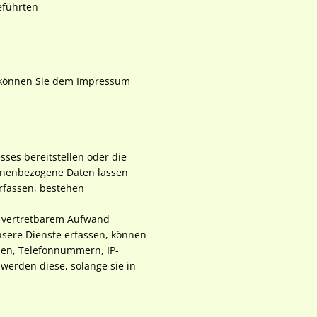
eführten
n können Sie dem
Impressum
sses bereitstellen oder die
onenbezogene Daten lassen
rfassen, bestehen
mit vertretbarem Aufwand
nsere Dienste erfassen, können
sen, Telefonnummern, IP-
erden diese, solange sie in