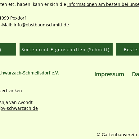
ten etc. haben, kann er sich die
Informationen am besten bei unse
1099 Poxdorf
E-Mail:
info@obstbaumschmitt.de
)
Sorten und Eigenschaften (Schmitt)
Bestel
chwarzach-Schmeilsdorf e.V.
Impressum
Da
berfranken
 Anja van Avondt
bv-schwarzach.de
© Gartenbauverein 