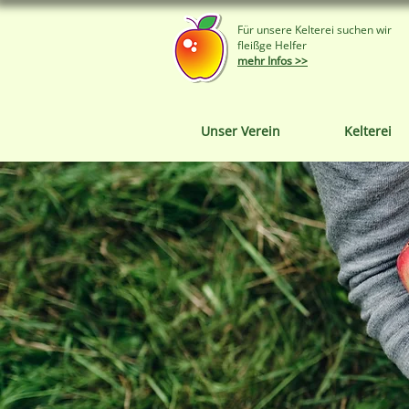
Für unsere Kelterei suchen wir
fleißge Helfer
mehr Infos >>
Unser Verein
Kelterei