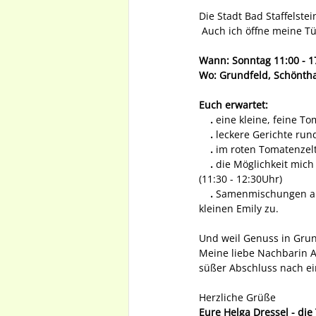
Die Stadt Bad Staffelste
 Auch ich öffne meine T
Wann: Sonntag 11:00 - 1
Wo: Grundfeld, Schöntha
Euch erwartet:
 .
 eine kleine, feine T
.
 leckere Gerichte run
.
 im roten Tomatenzel
  .
 die Möglichkeit mich
(11:30 - 12:30Uhr)
.
 Samenmischungen au
kleinen Emily zu.
Und weil Genuss in Grun
Meine liebe Nachbarin A
süßer Abschluss nach e
Herzliche Grüße
Eure Helga Dressel - di