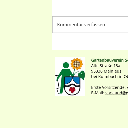
Kommentar verfassen...
Holunder – Der
Gartennachbar mit
Superkräften
Gartenbauverein S
Alte Straße 13a
95336 Mainleus
bei Kulmbach in O
Erste Vorsitzende:
E-Mail:
vorstand@g