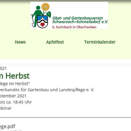
News
Apfelfest
Terminkalender
2021
m Herbst
lege im Herbst“
erbandes für Gartenbau und Landespflege e. V.
eptember 2021
is ca. 18:45 Uhr
ebinar
ege
.pdf