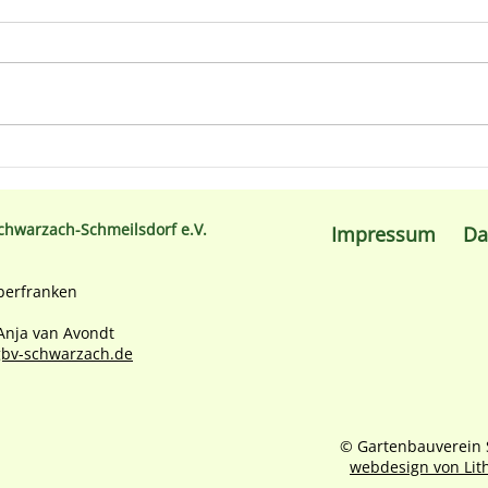
Vom Problem-Eck zum
Unse
verwunschenen Gärtchen
am 2
chwarzach-Schmeilsdorf e.V.
Impressum
Da
berfranken
 Anja van Avondt
bv-schwarzach.de
© Gartenbauverein 
webdesign von Lit