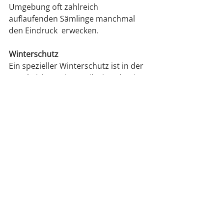
Umgebung oft zahlreich 
auflaufenden Sämlinge manchmal 
den Eindruck  erwecken.
Winterschutz
Ein spezieller Winterschutz ist in der 
Regel nicht nötig: Aquilegia vulgaris 
ist in unseren Breiten ausreichend 
winterhart.
Verwendung
Besonders schön wirkt die Gemeine 
Akelei im Naturgarten vor Bäumen 
und Sträuchern, aber auch in 
romantisch bepflanzte 
Staudenbeete und Bauerngärten 
passt sie gut. Geeignete Nachbarn 
sind zum Beispiel Silberkerzen, 
Fingerhut, Farne und Tränendes 